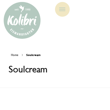
Eismanufaktur Kolibri
Home
Soulcream
Soulcream